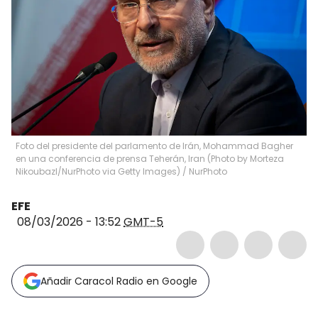
Foto del presidente del parlamento de Irán, Mohammad Bagher
en una conferencia de prensa Teherán, Iran (Photo by Morteza
Nikoubazl/NurPhoto via Getty Images)
/
NurPhoto
EFE
08/03/2026 - 13:52
GMT-5
Añadir Caracol Radio en Google