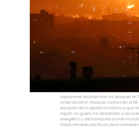
Explosiones estallan tras los ataques en
Israel lanzaron ataques contra Irán el 28
por parte de la república islámica, que 
región. La guerra ha arrastrado a las po
energético y del transporte a nivel mund
habitualmente pacíficas de la inestable r