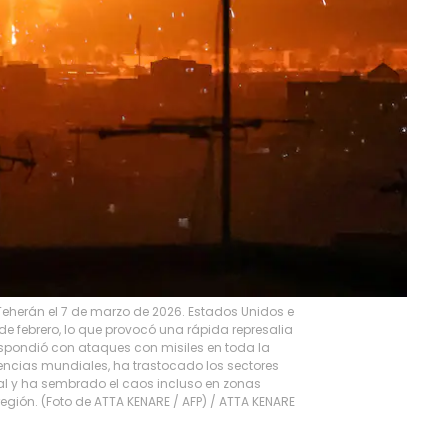
 Teherán el 7 de marzo de 2026. Estados Unidos e
 de febrero, lo que provocó una rápida represalia
respondió con ataques con misiles en toda la
tencias mundiales, ha trastocado los sectores
ial y ha sembrado el caos incluso en zonas
egión. (Foto de ATTA KENARE / AFP)
/
ATTA KENARE