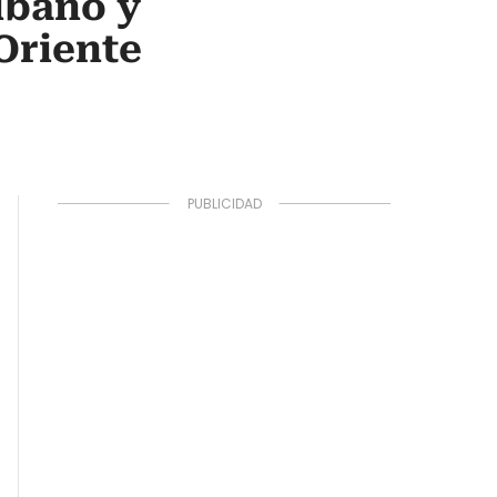
íbano y
 Oriente