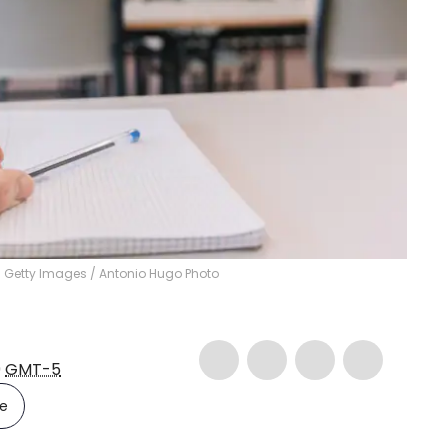
: Getty Images
/
Antonio Hugo Photo
9
GMT-5
le