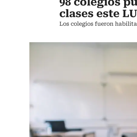
98 colegios pú
clases este LU
Los colegios fueron habilit