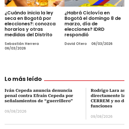
¿Cuándo inicia la ley
¿Habrá Ciclovía en
seca en Bogotá por
Bogotá el domingo 8 de
elecciones?: conozca
marzo, día de
horarios y otras
elecciones? IDRD
medidas del Distrito
respondió
Sebastián Herrera
David Otero
06/03/2026
06/03/2026
Lo más leído
Iván Cepeda anuncia denuncia
Rodrigo Lara asu
penal contra Efraín Cepeda por
directamente la P
señalamientos de “guerrillero”
CERREM y no del
funciones
09/08/2026
09/08/2026