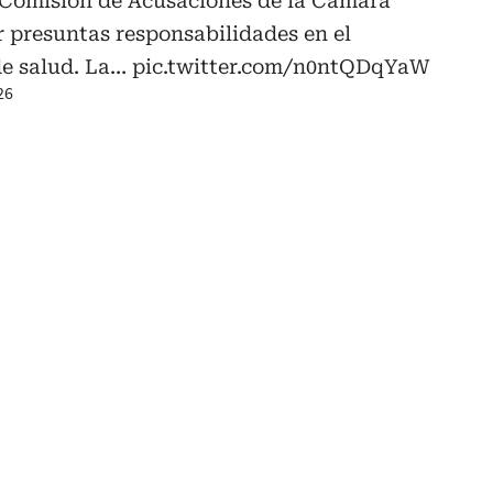
a Comisión de Acusaciones de la Cámara
r presuntas responsabilidades en el
de salud. La…
pic.twitter.com/n0ntQDqYaW
26