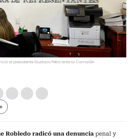
ció al presidente Gustavo Petro ante la Comisión
le
ue Robledo radicó una denuncia
penal y