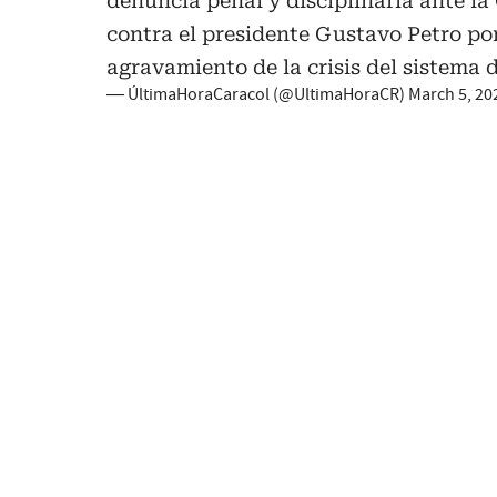
denuncia penal y disciplinaria ante l
contra el presidente Gustavo Petro po
agravamiento de la crisis del sistema 
— ÚltimaHoraCaracol (@UltimaHoraCR)
March 5, 20