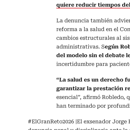
quiere reducir tiempos de
La denuncia también advier
reforma a la salud en el Co
cambios estructurales al si
administrativas. S
egún Rob
del modelo sin el debate l
incertidumbre para paciente
“La salud es un derecho f
garantizar la prestación re
esencial”, afirmó Robledo, 
han terminado por profundiz
#ElGranReto2026
|El exsenador Jorge 