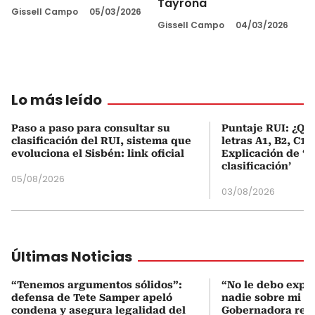
Tayrona
Gissell Campo
05/03/2026
Gissell Campo
04/03/2026
Lo más leído
Paso a paso para consultar su
Puntaje RUI: ¿Qué
clasificación del RUI, sistema que
letras A1, B2, C1 
evoluciona el Sisbén: link oficial
Explicación de ‘
clasificación’
05/08/2026
03/08/2026
Últimas Noticias
“Tenemos argumentos sólidos”:
“No le debo expli
defensa de Tete Samper apeló
nadie sobre mi g
condena y asegura legalidad del
Gobernadora res