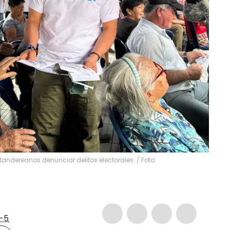
ntandereanos denunciar delitos electorales. / Foto:
-5