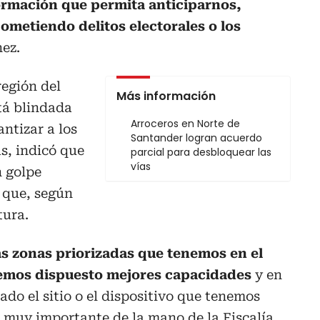
ormación que permita anticiparnos,
ometiendo delitos electorales o los
hez.
región del
Más información
tá blindada
Arroceros en Norte de
antizar a los
Santander logran acuerdo
s, indicó que
parcial para desbloquear las
vías
n golpe
 que, según
tura.
as zonas priorizadas que tenemos en el
 hemos dispuesto mejores capacidades
y en
ado el sitio o el dispositivo que tenemos
 muy importante de la mano de la Fiscalía