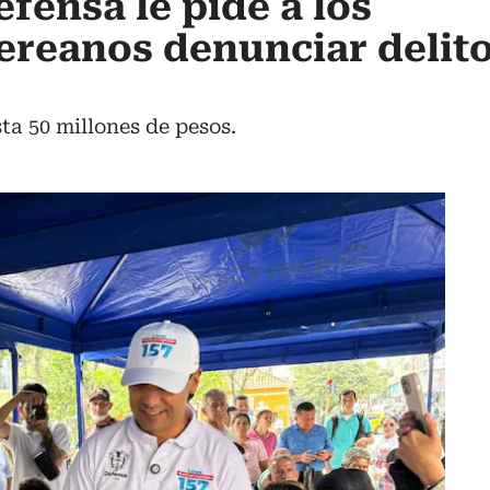
fensa le pide a los
ereanos denunciar delit
a 50 millones de pesos.