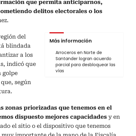
ormación que permita anticiparnos,
ometiendo delitos electorales o los
hez.
región del
Más información
tá blindada
Arroceros en Norte de
antizar a los
Santander logran acuerdo
s, indicó que
parcial para desbloquear las
vías
n golpe
 que, según
tura.
as zonas priorizadas que tenemos en el
 hemos dispuesto mejores capacidades
y en
ado el sitio o el dispositivo que tenemos
 muy importante de la mano de la Fiscalía