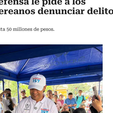
fensa le pide a los
ereanos denunciar delit
a 50 millones de pesos.