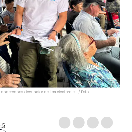
ntandereanos denunciar delitos electorales. / Foto:
-5