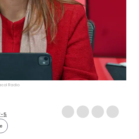
racol Radio
-5
le