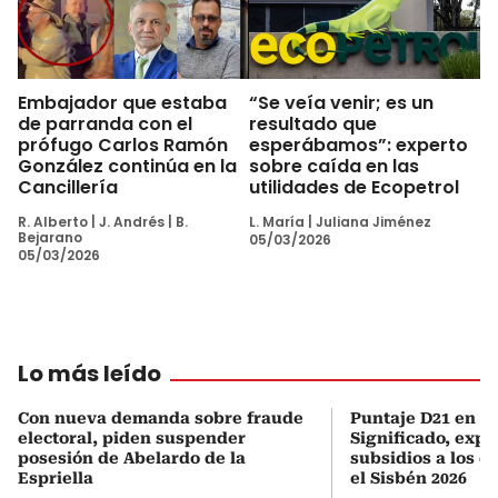
Embajador que estaba
“Se veía venir; es un
de parranda con el
resultado que
prófugo Carlos Ramón
esperábamos”: experto
González continúa en la
sobre caída en las
Cancillería
utilidades de Ecopetrol
R. Alberto
|
J. Andrés
|
B.
L. María
|
Juliana Jiménez
Bejarano
05/03/2026
05/03/2026
Lo más leído
Con nueva demanda sobre fraude
Puntaje D21 en el
electoral, piden suspender
Significado, expl
posesión de Abelardo de la
subsidios a los q
Espriella
el Sisbén 2026