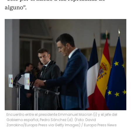
alguno”.
Encuentro entre el presidente Emmanuel Macron (i) y el jefe del
Gobierno español, Pedro Sánchez (d). (Foto: David
Zorrakino/Europa Press via Getty Images)
/
Europa Press News