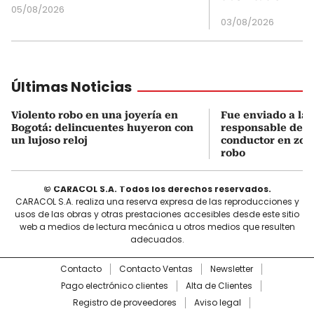
05/08/2026
03/08/2026
Últimas Noticias
Violento robo en una joyería en
Fue enviado a la c
Bogotá: delincuentes huyeron con
responsable de a
un lujoso reloj
conductor en zon
robo
© CARACOL S.A. Todos los derechos reservados.
CARACOL S.A. realiza una reserva expresa de las reproducciones y
usos de las obras y otras prestaciones accesibles desde este sitio
web a medios de lectura mecánica u otros medios que resulten
adecuados.
Contacto
Contacto Ventas
Newsletter
Pago electrónico clientes
Alta de Clientes
Registro de proveedores
Aviso legal