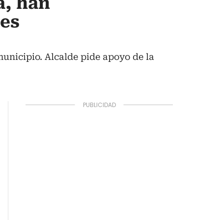
á, han
res
unicipio. Alcalde pide apoyo de la