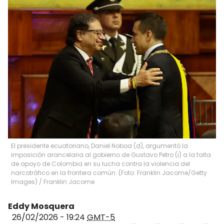
El presidente ecuatoriano, Daniel Noboa (d), argumentó la
imposición arancelaria al gobierno de Gustavo Petro (i) a la falta
de apoyo de Colombia en su lucha contra la violencia del
narcotráfico en la frontera común. (Foto: Franklin Jacome/Getty
Images)
/
Franklin Jacome
Eddy Mosquera
26/02/2026 - 19:24
GMT-5