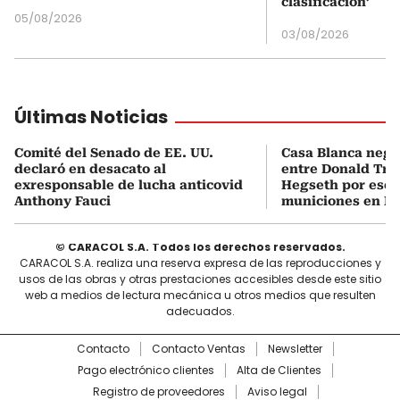
clasificación’
05/08/2026
03/08/2026
Últimas Noticias
Comité del Senado de EE. UU.
Casa Blanca neg
declaró en desacato al
entre Donald Tru
exresponsable de lucha anticovid
Hegseth por esca
Anthony Fauci
municiones en Ir
© CARACOL S.A. Todos los derechos reservados.
CARACOL S.A. realiza una reserva expresa de las reproducciones y
usos de las obras y otras prestaciones accesibles desde este sitio
web a medios de lectura mecánica u otros medios que resulten
adecuados.
Contacto
Contacto Ventas
Newsletter
Pago electrónico clientes
Alta de Clientes
Registro de proveedores
Aviso legal