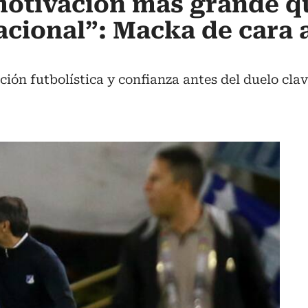
motivación más grande q
acional”: Macka de cara 
ión futbolística y confianza antes del duelo clave