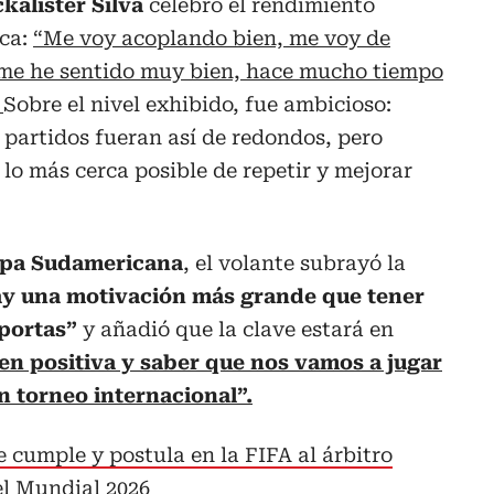
alister Silva
celebró el rendimiento
ica:
“Me voy acoplando bien, me voy de
me he sentido muy bien, hace mucho tiempo
.
Sobre el nivel exhibido, fue ambicioso:
 partidos fueran así de redondos, pero
 lo más cerca posible de repetir y mejorar
pa Sudamericana
, el volante subrayó la
y una motivación más grande que tener
 portas”
y añadió que la clave estará en
 en positiva y saber que nos vamos a jugar
n torneo internacional”.
 cumple y postula en la FIFA al árbitro
el Mundial 2026