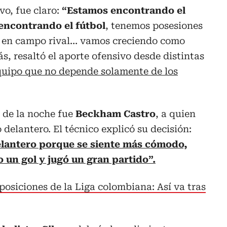
vo, fue claro:
“Estamos encontrando el
encontrando el fútbol
, tenemos posesiones
 en campo rival… vamos creciendo como
, resaltó el aporte ofensivo desde distintas
uipo que no depende solamente de los
 de la noche fue
Beckham Castro
, a quien
delantero. El técnico explicó su decisión:
elantero porque se siente más cómodo,
o un gol y jugó un gran partido”.
posiciones de la Liga colombiana: Así va tras