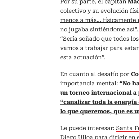
Por su parte, el capitán
Mack
colectivo y su evolución fís
menos a más… físicamente 
no jugaba sintiéndome así”
“Sería soñado que todos los
vamos a trabajar para estar
esta actuación”.
En cuanto al desafío por
Co
importancia mental:
“No ha
un torneo internacional a
“canalizar toda la energía
lo que queremos, que es u
Le puede interesar:
Santa Fe
Diego Ulloa para dirigir en 