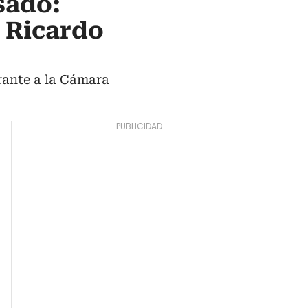
sado:
a Ricardo
rante a la Cámara