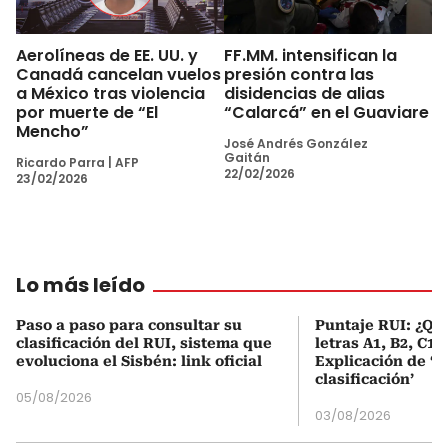
Aerolíneas de EE. UU. y
FF.MM. intensifican la
Canadá cancelan vuelos
presión contra las
a México tras violencia
disidencias de alias
por muerte de “El
“Calarcá” en el Guaviare
Mencho”
José Andrés González
Gaitán
Ricardo Parra
|
AFP
22/02/2026
23/02/2026
Lo más leído
Paso a paso para consultar su
Puntaje RUI: ¿Qué
clasificación del RUI, sistema que
letras A1, B2, C1 
evoluciona el Sisbén: link oficial
Explicación de ‘
clasificación’
05/08/2026
03/08/2026