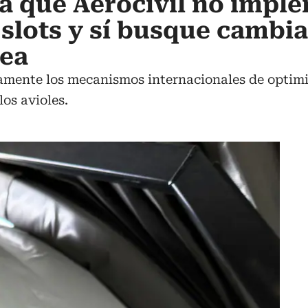
a que Aerocivil no impl
slots y sí busque cambia
rea
amente los mecanismos internacionales de optimi
los avioles.