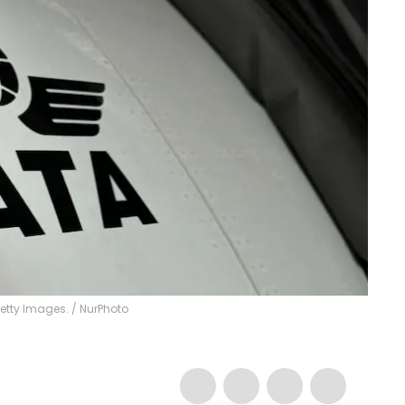
Getty Images.
/
NurPhoto