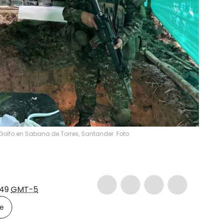
l Golfo en Sabana de Torres, Santander. Foto:
:49
GMT-5
le