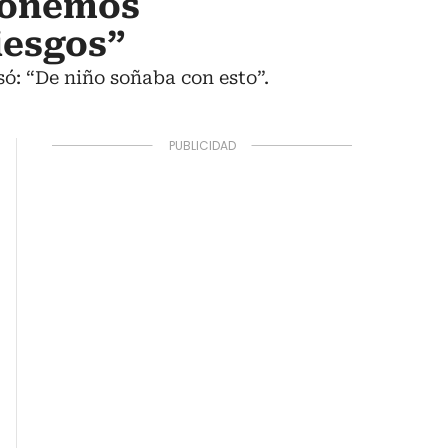
 ponemos
iesgos”
só: “De niño soñaba con esto”.