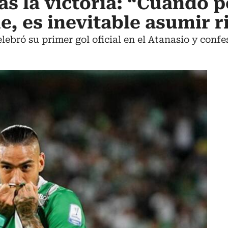
ras la victoria: “Cuando
e, es inevitable asumir r
lebró su primer gol oficial en el Atanasio y confe