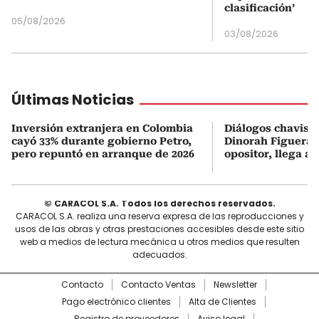
clasificación’
05/08/2026
03/08/2026
Últimas Noticias
Inversión extranjera en Colombia
Diálogos chavism
cayó 33% durante gobierno Petro,
Dinorah Figuera, 
pero repuntó en arranque de 2026
opositor, llega a
© CARACOL S.A. Todos los derechos reservados.
CARACOL S.A. realiza una reserva expresa de las reproducciones y
usos de las obras y otras prestaciones accesibles desde este sitio
web a medios de lectura mecánica u otros medios que resulten
adecuados.
Contacto
Contacto Ventas
Newsletter
Pago electrónico clientes
Alta de Clientes
Registro de proveedores
Aviso legal