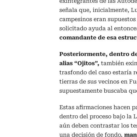
exintegrantes de las Autod
señala que, inicialmente, L
campesinos eran supuestos c
solicitado ayuda al entonc
comandante de esa estruct
Posteriormente, dentro de 
alias “Ojitos”,
también exin
trasfondo del caso estaría 
tierras de sus vecinos en 
supuestamente buscaba que
Estas afirmaciones hacen pa
dentro del proceso bajo la L
aún deben contrastar los t
una decisión de fondo,
mant