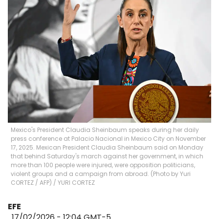
Mexico's President Claudia Sheinbaum speaks during her daily
press conference at Palacio Nacional in Mexico City on November
17, 2025. Mexican President Claudia Sheinbaum said on Monday
that behind Saturday's march against her government, in which
more than 100 people were injured, were opposition politicians,
violent groups and a campaign from abroad. (Photo by Yuri
CORTEZ / AFP)
/
YURI CORTEZ
EFE
17/02/2026 - 12:04
GMT-5