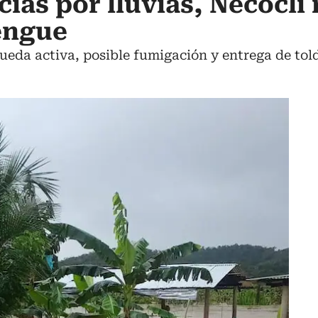
ias por lluvias, Necoclí 
engue
da activa, posible fumigación y entrega de toldi