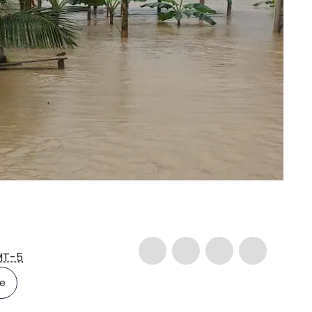
T-5
le