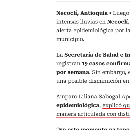
Necoclí, Antioquia
Luego 
intensas lluvias en
Necoclí
alerta epidemiológica por l
municipio.
La
Secretaría de Salud e I
registran
19 casos confirm
por semana
. Sin embargo, 
una posible disminución en 
Amparo Liliana Sabogal Ap
epidemiológica
,
explicó qu
manera articulada con dist
“
En este momento ya tenem