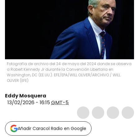
Fotografía de archivo del 24 de mayo del 2024 donde se observa
a Robert Kennedy Jr durante la Convención Libertaria en
Washington, DC (EE.UU.). EFE/EPA/WILL OLIVER/ARCHIVO
/
WILL
OLIVER
(
EFE
)
Eddy Mosquera
13/02/2026 - 16:15
GMT-5
Añadir Caracol Radio en Google