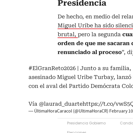
Presidencia
De hecho, en medio del rela
Miguel Uribe ha sido silenc
brutal,
pero la segunda
cua
orden de que me sacaran d
renunciado al proceso
”, di
#ElGranReto2026
| Junto a su familia
asesinado Miguel Uribe Turbay, lanzó
con el aval del Partido Demócrata Co
Vía
@laurad_duarte
https://t.co/vwS
— ÚltimaHoraCaracol (@UltimaHoraCR)
February 10
Presidencia Gobierno
Candid
Elecciones