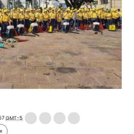
:57
GMT-5
le