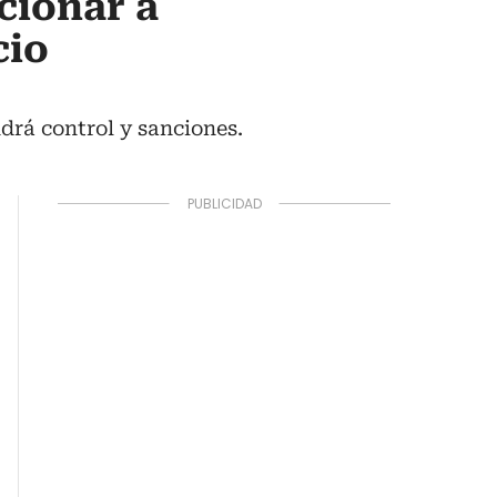
cionar a
cio
ndrá control y sanciones.