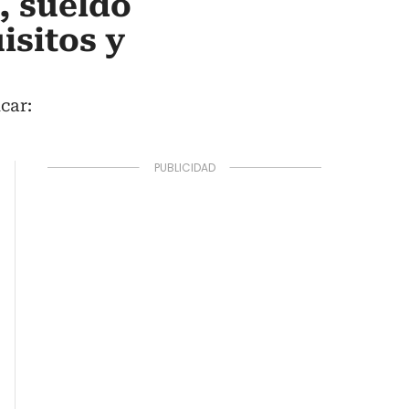
, sueldo
isitos y
car: