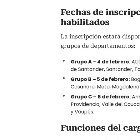
Fechas de inscrip
habilitados
La inscripción estará dispo
grupos de departamentos:
Grupo A – 4 de febrero:
Atl
de Santander, Santander, To
Grupo B – 5 de febrero:
Bogo
Casanare, Meta, Magdalena
Grupo C – 6 de febrero:
Ama
Providencia, Valle del Cauca
y Vaupés.
Funciones del car