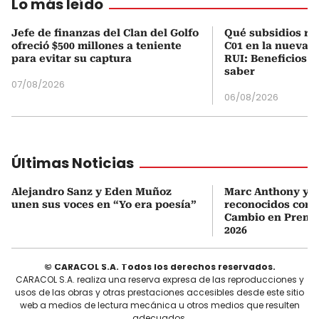
Lo más leído
Jefe de finanzas del Clan del Golfo
Qué subsidios rec
ofreció $500 millones a teniente
C01 en la nueva c
para evitar su captura
RUI: Beneficios y
saber
07/08/2026
06/08/2026
Últimas Noticias
Alejandro Sanz y Eden Muñoz
Marc Anthony y Y
unen sus voces en “Yo era poesía”
reconocidos com
Cambio en Premi
2026
© CARACOL S.A. Todos los derechos reservados.
CARACOL S.A. realiza una reserva expresa de las reproducciones y
usos de las obras y otras prestaciones accesibles desde este sitio
web a medios de lectura mecánica u otros medios que resulten
adecuados.