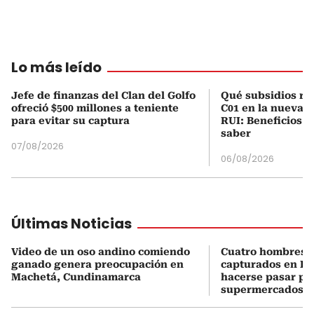
Lo más leído
Jefe de finanzas del Clan del Golfo
Qué subsidios rec
ofreció $500 millones a teniente
C01 en la nueva c
para evitar su captura
RUI: Beneficios y
saber
07/08/2026
06/08/2026
Últimas Noticias
Video de un oso andino comiendo
Cuatro hombres 
ganado genera preocupación en
capturados en Bo
Machetá, Cundinamarca
hacerse pasar po
supermercados