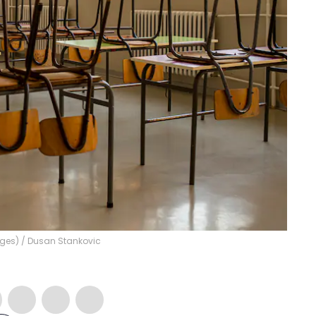
ages)
/
Dusan Stankovic