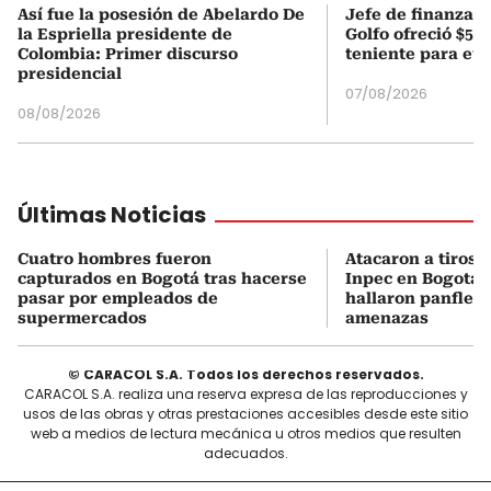
Así fue la posesión de Abelardo De
Jefe de finanzas 
la Espriella presidente de
Golfo ofreció $50
Colombia: Primer discurso
teniente para evi
presidencial
07/08/2026
08/08/2026
Últimas Noticias
Cuatro hombres fueron
Atacaron a tiros 
capturados en Bogotá tras hacerse
Inpec en Bogotá: 
pasar por empleados de
hallaron panfleto
supermercados
amenazas
© CARACOL S.A. Todos los derechos reservados.
CARACOL S.A. realiza una reserva expresa de las reproducciones y
usos de las obras y otras prestaciones accesibles desde este sitio
web a medios de lectura mecánica u otros medios que resulten
adecuados.