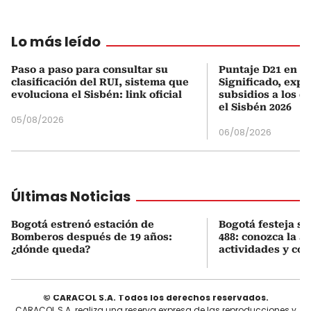
Lo más leído
Paso a paso para consultar su
Puntaje D21 en el
clasificación del RUI, sistema que
Significado, expl
evoluciona el Sisbén: link oficial
subsidios a los q
el Sisbén 2026
05/08/2026
06/08/2026
Últimas Noticias
Bogotá estrenó estación de
Bogotá festeja s
Bomberos después de 19 años:
488: conozca la 
¿dónde queda?
actividades y cóm
© CARACOL S.A. Todos los derechos reservados.
CARACOL S.A. realiza una reserva expresa de las reproducciones y