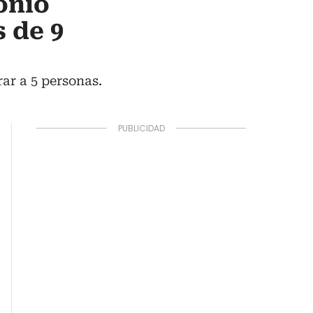
onio
 de 9
rar a 5 personas.