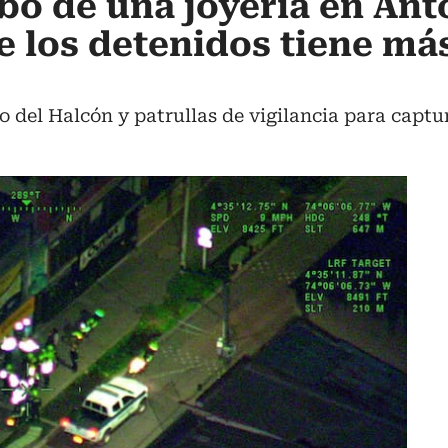
obo de una joyería en Ant
e los detenidos tiene más
o del Halcón y patrullas de vigilancia para captu