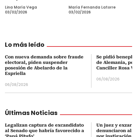
Lina María Vega
María Fernanda Latorre
03/02/2026
03/02/2026
Lo más leído
Con nueva demanda sobre fraude
Se pidió beneplá
electoral, piden suspender
de Alemania, pero
posesión de Abelardo de la
Canciller Rosa Vi
Espriella
06/08/2026
06/08/2026
Últimas Noticias
Legalizan captura de excandidato
Un juez y exzar a
al Senado que habría favorecido a
denunciaron al p
‘Papá Pitufo’
por instigación a