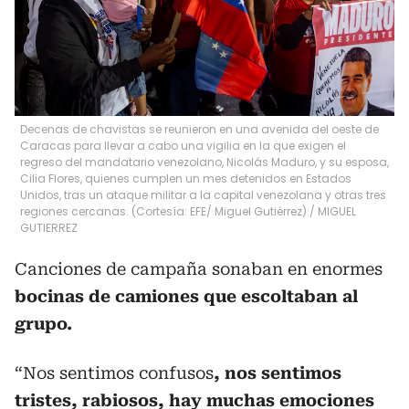
Decenas de chavistas se reunieron en una avenida del oeste de
Caracas para llevar a cabo una vigilia en la que exigen el
regreso del mandatario venezolano, Nicolás Maduro, y su esposa,
Cilia Flores, quienes cumplen un mes detenidos en Estados
Unidos, tras un ataque militar a la capital venezolana y otras tres
regiones cercanas. (Cortesía: EFE/ Miguel Gutiérrez)
/
MIGUEL
GUTIERREZ
Canciones de campaña sonaban en enormes
bocinas de camiones que escoltaban al
grupo.
“Nos sentimos confusos
, nos sentimos
tristes, rabiosos, hay muchas emociones