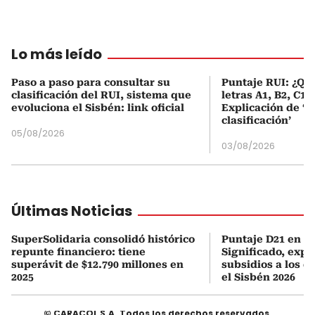
Lo más leído
Paso a paso para consultar su
Puntaje RUI: ¿Qué
clasificación del RUI, sistema que
letras A1, B2, C1 
evoluciona el Sisbén: link oficial
Explicación de ‘
clasificación’
05/08/2026
03/08/2026
Últimas Noticias
SuperSolidaria consolidó histórico
Puntaje D21 en el
repunte financiero: tiene
Significado, expl
superávit de $12.790 millones en
subsidios a los q
2025
el Sisbén 2026
© CARACOL S.A. Todos los derechos reservados.