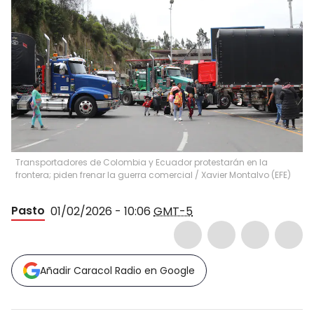
Transportadores de Colombia y Ecuador protestarán en la
frontera; piden frenar la guerra comercial
/
Xavier Montalvo
(
EFE
)
Pasto
01/02/2026 - 10:06
GMT-5
Añadir Caracol Radio en Google