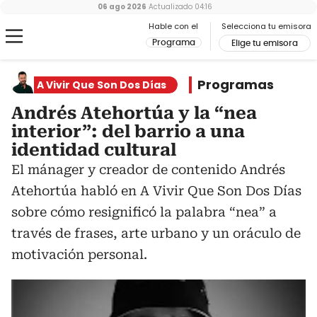
06 ago 2026
Actualizado
04:16
Hable con el
Selecciona tu emisora
Programa
Elige tu emisora
Programas
A Vivir Que Son Dos Días
Andrés Atehortúa y la “nea
interior”: del barrio a una
identidad cultural
El mánager y creador de contenido Andrés
Atehortúa habló en A Vivir Que Son Dos Días
sobre cómo resignificó la palabra “nea” a
través de frases, arte urbano y un oráculo de
motivación personal.