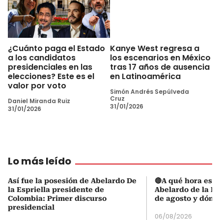
¿Cuánto paga el Estado
Kanye West regresa a
a los candidatos
los escenarios en México
presidenciales en las
tras 17 años de ausencia
elecciones? Este es el
en Latinoamérica
valor por voto
Simón Andrés Sepúlveda
Cruz
Daniel Miranda Ruiz
31/01/2026
31/01/2026
Lo más leído
Así fue la posesión de Abelardo De
🔴A qué hora es l
la Espriella presidente de
Abelardo de la Es
Colombia: Primer discurso
de agosto y dónd
presidencial
06/08/2026