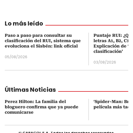
Lo más leído
Paso a paso para consultar su
Puntaje RUI: ¿Qué
clasificación del RUI, sistema que
letras A1, B2, C1 
evoluciona el Sisbén: link oficial
Explicación de ‘
clasificación’
05/08/2026
03/08/2026
Últimas Noticias
Perez Hilton: La familia del
‘Spider-Man: Bra
bloguero confirma que ya puede
película más taqu
comunicarse
© CARACOL S.A. Todos los derechos reservados.