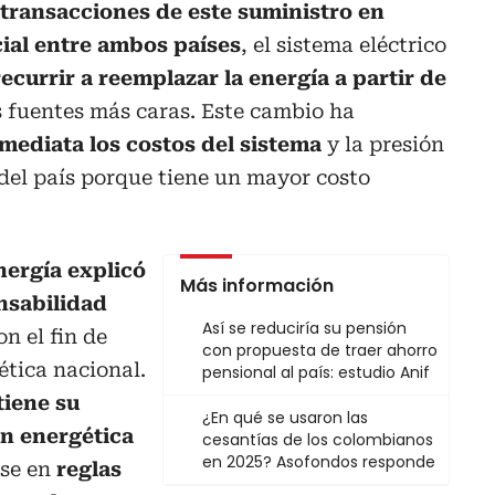
 transacciones de este suministro en
ial entre ambos países
, el sistema eléctrico
recurrir a reemplazar la energía a partir de
s fuentes más caras. Este cambio ha
ediata los costos del sistema
y la presión
 del país porque tiene un mayor costo
nergía explicó
Más información
nsabilidad
Así se reduciría su pensión
on el fin de
con propuesta de traer ahorro
ética nacional.
pensional al país: estudio Anif
iene su
¿En qué se usaron las
ón energética
cesantías de los colombianos
en 2025? Asofondos responde
ase en
reglas