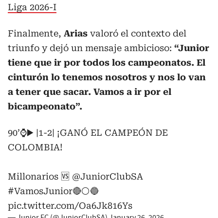
Liga 2026-I
Finalmente,
Arias
valoró el contexto del
triunfo y dejó un mensaje ambicioso:
“Junior
tiene que ir por todos los campeonatos. El
cinturón lo tenemos nosotros y nos lo van
a tener que sacar. Vamos a ir por el
bicampeonato”.
90’⌚▶️ |1-2| ¡GANÓ EL CAMPEÓN DE
COLOMBIA!
Millonarios 🆚
@JuniorClubSA
#VamosJunior
🔴⚪🔵
pic.twitter.com/Oa6Jk816Ys
— Junior FC (@JuniorClubSA)
January 26, 2026