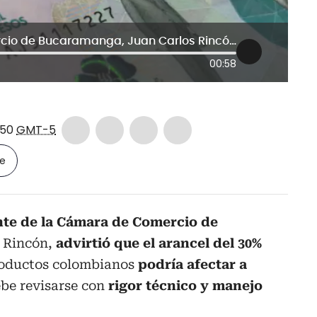
presidente de la Cámara de Comercio de Bucaramanga, Juan Carlos Rincón.
00:58
:50
GMT-5
le
nte de la Cámara de Comercio de
s Rincón,
advirtió que el arancel del 30%
roductos colombianos
podría afectar a
ebe revisarse con
rigor técnico y manejo