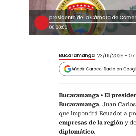
00:00:00
Bucaramanga
23/01/2026 - 07
Añadir Caracol Radio en Goog
Bucaramanga
El preside
Bucaramanga
, Juan Carlo
que impondrá Ecuador a p
empresas de la región
y d
diplomático.