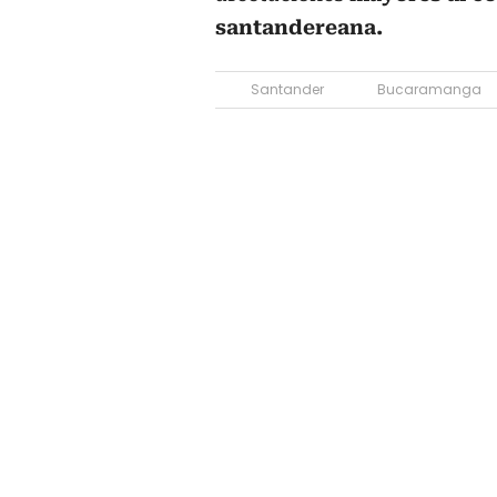
santandereana.
Santander
Bucaramanga