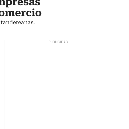
empresas
Comercio
ntandereanas.