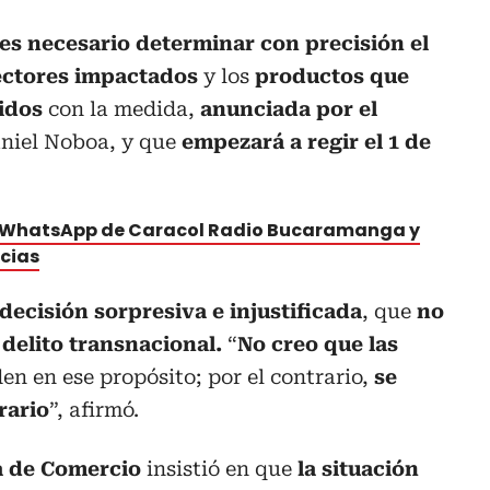
es necesario determinar con precisión el
ectores impactados
y los
productos que
idos
con la medida,
anunciada por el
aniel Noboa, y que
empezará a regir el 1 de
e WhatsApp de Caracol Radio Bucaramanga y
icias
 decisión sorpresiva e injustificada
, que
no
 delito transnacional.
“
No creo que las
n en ese propósito; por el contrario,
se
rario
”, afirmó.
a de Comercio
insistió en que
la situación