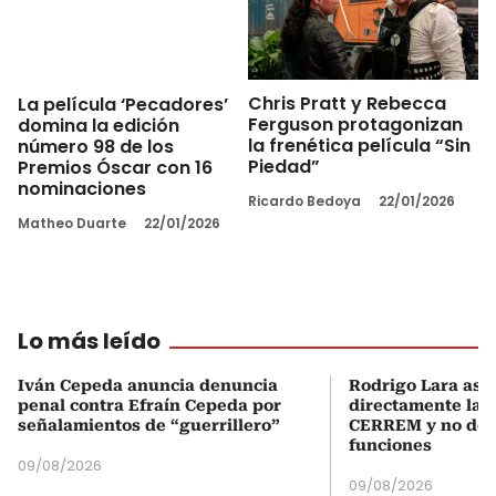
La película ‘Pecadores’
Chris Pratt y Rebecca
domina la edición
Ferguson protagonizan
número 98 de los
la frenética película “Sin
Premios Óscar con 16
Piedad”
nominaciones
Ricardo Bedoya
22/01/2026
Matheo Duarte
22/01/2026
Lo más leído
Iván Cepeda anuncia denuncia
Rodrigo Lara asu
penal contra Efraín Cepeda por
directamente la P
señalamientos de “guerrillero”
CERREM y no del
funciones
09/08/2026
09/08/2026