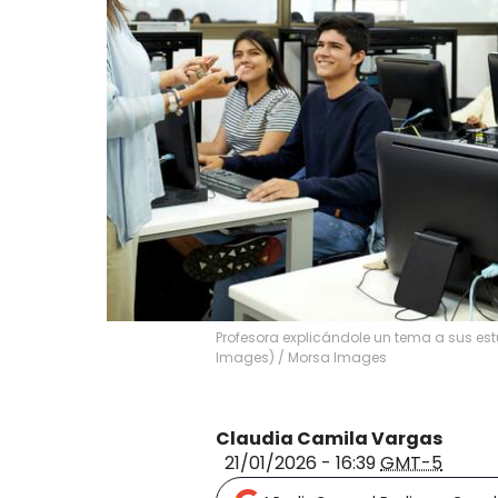
Profesora explicándole un tema a sus est
Images)
/
Morsa Images
Claudia Camila Vargas
21/01/2026 - 16:39
GMT-5