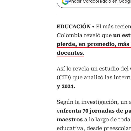
Añadir Caracol Radio en Goog
EDUCACIÓN
El más recie
Colombia reveló que
un est
pierde, en promedio, más 
docentes
.
Así lo revela un estudio del
(CID) que analizó las interr
y 2024.
Según la investigación, un
e
nfrenta 70 jornadas de p
maestros
a lo largo de toda
educativa, desde preescola