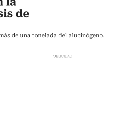
 la
sis de
e más de una tonelada del alucinógeno.