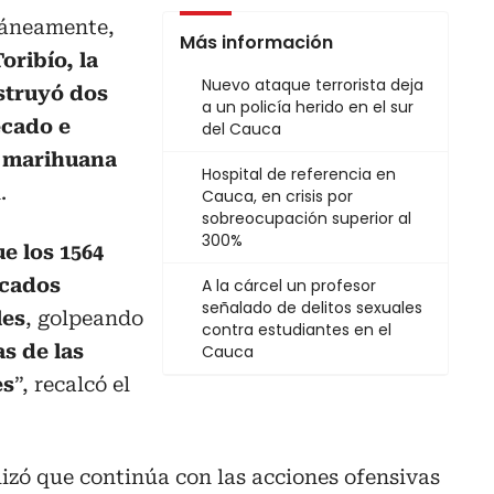
táneamente,
Más información
oribío, la
Nuevo ataque terrorista deja
estruyó dos
a un policía herido en el sur
ecado e
del Cauca
e marihuana
Hospital de referencia en
.
Cauca, en crisis por
sobreocupación superior al
300%
e los 1564
rcados
A la cárcel un profesor
señalado de delitos sexuales
les
, golpeando
contra estudiantes en el
as de las
Cauca
es
”, recalcó el
lizó que continúa con las acciones ofensivas