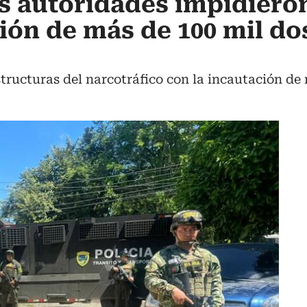
as autoridades impidieron
ión de más de 100 mil do
estructuras del narcotráfico con la incautación d