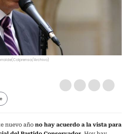
arralde
(
Colprensa/Archivo
)
le
ste nuevo año
no hay acuerdo a la vista para
cial del Partido Conservador
. Hoy hay