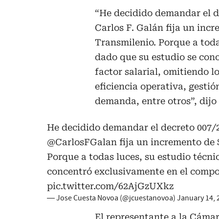
“He decidido demandar el de
Carlos F. Galán fija un incr
Transmilenio. Porque a todas
dado que su estudio se con
factor salarial, omitiendo l
eficiencia operativa, gesti
demanda, entre otros”, dijo 
He decidido demandar el decreto 007/26
@CarlosFGalan
fija un incremento de 
Porque a todas luces, su estudio técnic
concentró exclusivamente en el compo
pic.twitter.com/62AjGzUXkz
— Jose Cuesta Novoa (@jcuestanovoa)
January 14, 
El representante a la Cáma