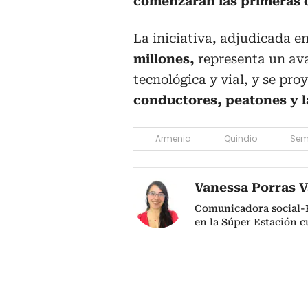
comenzarán las primeras 
La iniciativa, adjudicada e
millones,
representa un ava
tecnológica y vial, y se pr
conductores, peatones y l
Armenia
Quindio
Sem
Vanessa Porras 
Comunicadora social-Pe
en la Súper Estación 