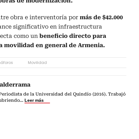
obras de modernización.
ntre obra e interventoría por
más de $42.000
nce significativo en infraestructura
oyecta como un
beneficio directo para
a movilidad en general de Armenia.
áforos
Movilidad
Valderrama
riodista de la Universidad del Quindío (2016). Trabajó
cubriendo
...
Leer más