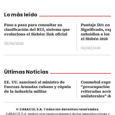
Lo más leído
Paso a paso para consultar su
Puntaje D21 en el
clasificación del RUI, sistema que
Significado, expl
evoluciona el Sisbén: link oficial
subsidios a los q
el Sisbén 2026
05/08/2026
06/08/2026
Últimas Noticias
EE. UU. sancionó al ministro de
Conmebol expres
Fuerzas Armadas cubano y cúpula
“preocupación po
de la industria militar
reiteradas accio
unilaterales” de 
© CARACOL S.A. Todos los derechos reservados.
CARACOL S.A. realiza una reserva expresa de las reproducciones y